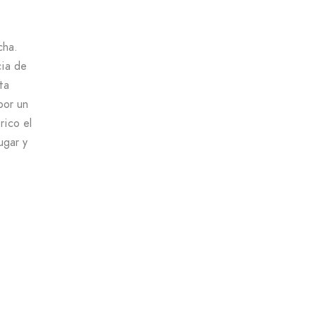
cha.
cia de
ta
por un
rico el
ugar y