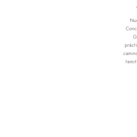
Nue
Concr
G
práct
camino
temit