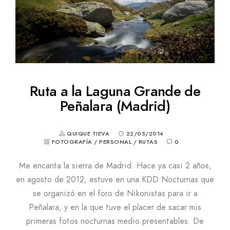
Ruta a la Laguna Grande de
Peñalara (Madrid)
QUIQUE TIEVA
22/05/2014
FOTOGRAFÍA
/
PERSONAL
/
RUTAS
0
Me encanta la sierra de Madrid. Hace ya casi 2 años,
en agosto de 2012, estuve en una KDD Nocturnas que
se organizó en el foro de Nikonistas para ir a
Peñalara, y en la que tuve el placer de sacar mis
primeras fotos nocturnas medio presentables. De