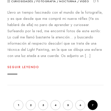
CURIOSIDADES
/
FOTOGRAFÍA
/
NOCTURNA
/
VIDEO
1
Llevo un tiempo fascinado con el mundo de la fotografía,
y es que desde que me compré mi nueva réflex (Ya os
hablaré de ella) no paro de aprender y curiosear.
Surfeando por la red, me encontré fotos de este estilo:
Lo cuál me llamó bastante la atención… y buscando
información al respecto descubrí que se trata de una
técnica del Light Painting, en la que se dibuja una esfera
con una luz atada a una cuerda. Os adjunto un […]
SEGUIR LEYENDO
1
2
3
4
5
6
7